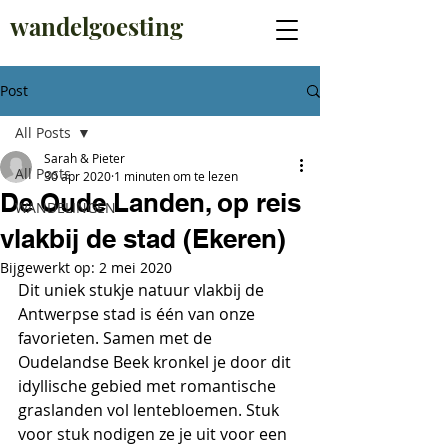
wandelgoesting
Post
All Posts
Sarah & Pieter
All Posts
30 apr 2020
1 minuten om te lezen
De Oude Landen, op reis
WANDELINGEN
vlakbij de stad (Ekeren)
Bijgewerkt op:
2 mei 2020
Dit uniek stukje natuur vlakbij de 
Antwerpse stad is één van onze 
favorieten. Samen met de 
Oudelandse Beek kronkel je door dit 
idyllische gebied met romantische 
graslanden vol lentebloemen. Stuk 
voor stuk nodigen ze je uit voor een 