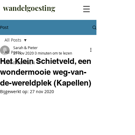
wandelgoesting
Post
All Posts
Sarah & Pieter
All Posts
27 nov 2020
3 minuten om te lezen
Het Klein Schietveld, een
WANDELINGEN
wondermooie weg-van-
de-wereldplek (Kapellen)
Bijgewerkt op:
27 nov 2020