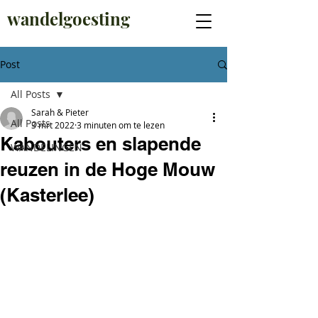
wandelgoesting
Post
All Posts
Sarah & Pieter
All Posts
3 mrt 2022
3 minuten om te lezen
Kabouters en slapende
WANDELINGEN
reuzen in de Hoge Mouw
(Kasterlee)