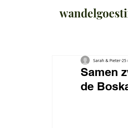
wandelgoest
All Posts
WANDELINGEN
Sarah & Pieter
25
Samen zw
de Boska