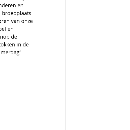
nderen en 
s broedplaats 
oren van onze 
pel en 
anop de 
okken in de 
zomerdag!