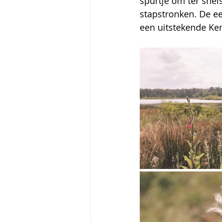
spurtje om ter snels
stapstronken. De ee
een uitstekende Ke