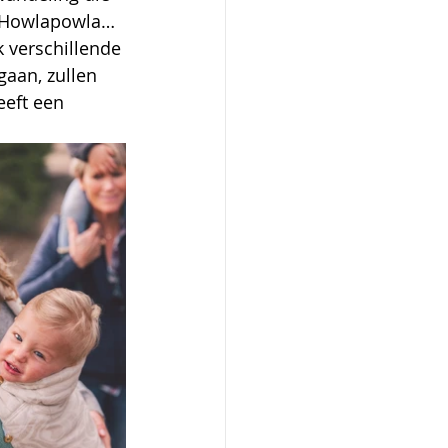
”. Howlapowla… 
k verschillende 
aan, zullen 
eft een 