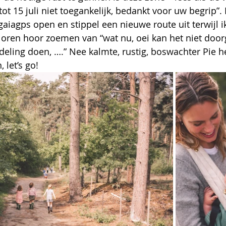
 tot 15 juli niet toegankelijk, bedankt voor uw begrip
 gaiagps open en stippel een nieuwe route uit terwijl i
oren hoor zoemen van “wat nu, oei kan het niet doorg
ling doen, ….” Nee kalmte, rustig, boswachter Pie he
let’s go! 