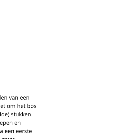
den van een 
et om het bos 
de) stukken. 
iepen en 
na een eerste 