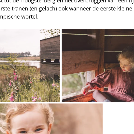
t tot de ‘hoogste’ berg en het overbruggen van een rij
rste tranen (en gelach) ook wanneer de eerste kleine 
mpische wortel. 