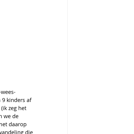
k-wees-
 9 kinders af 
(ik zeg het 
n we de 
met daarop 
wandeling die 