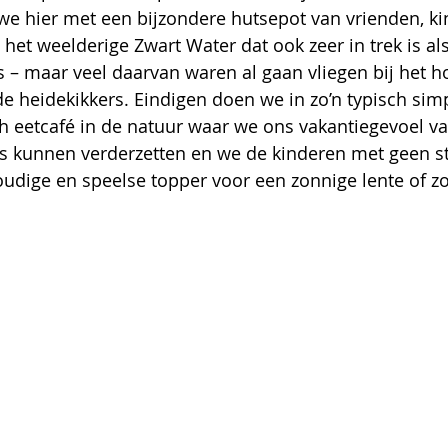
we hier met een bijzondere hutsepot van vrienden, ki
et weelderige Zwart Water dat ook zeer in trek is al
s – maar veel daarvan waren al gaan vliegen bij het h
e heidekikkers. Eindigen doen we in zo’n typisch sim
h eetcafé in de natuur waar we ons vakantiegevoel v
s kunnen verderzetten en we de kinderen met geen st
oudige en speelse topper voor een zonnige lente of 