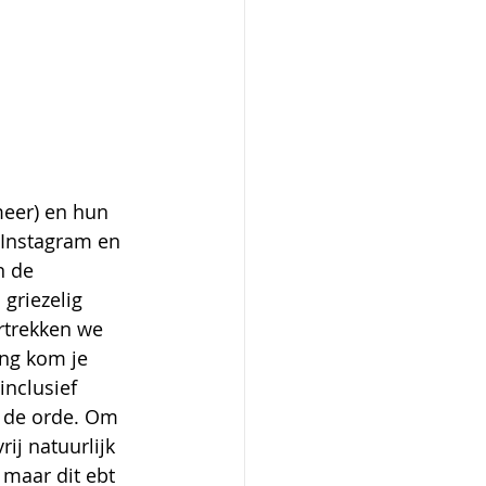
meer) en hun 
a Instagram en 
n de 
griezelig 
rtrekken we 
ing kom je 
nclusief 
n de orde. Om 
ij natuurlijk 
 maar dit ebt 