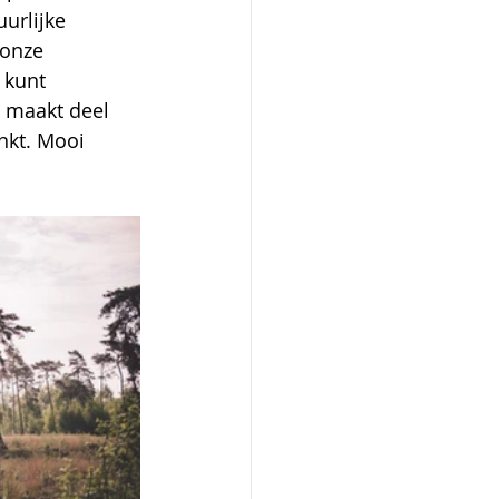
urlijke 
 onze 
 kunt 
 maakt deel 
nkt. Mooi 