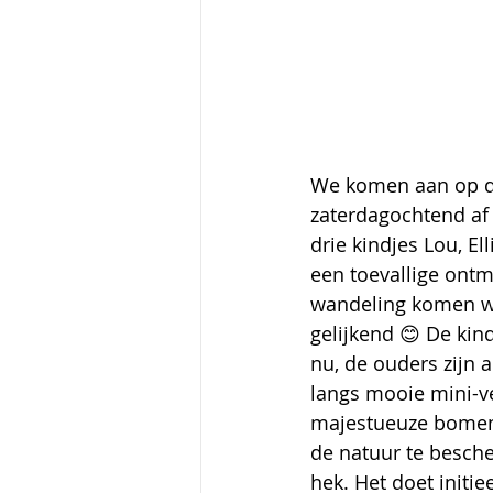
We komen aan op de
zaterdagochtend af 
drie kindjes Lou, El
een toevallige ontm
wandeling komen we 
gelijkend 😊 De kin
nu, de ouders zijn a
langs mooie mini-v
majestueuze bomenri
de natuur te besche
hek. Het doet initie