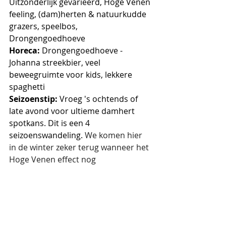
Uitzonderlijk gevarieerd, Hoge Venen 
feeling, (dam)herten & natuurkudde 
grazers, speelbos, 
Drongengoedhoeve
Horeca:
 Drongengoedhoeve - 
Johanna streekbier, veel 
beweegruimte voor kids, lekkere 
spaghetti
Seizoenstip: 
Vroeg 's ochtends of 
late avond voor ultieme damhert 
spotkans. Dit is een 4 
seizoenswandeling. 
We komen hier 
in de winter zeker terug wanneer het 
Hoge Venen effect nog 
overtuigender moet zijn door de 
nattigheid (hoge laarzen een must) 
en de damherten zich minder 
gemakkelijk kunnen verstoppen 
achter de groene blaadjes.