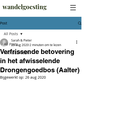
wandelgoesting
Post
All Posts
Sarah & Pieter
All Posts
23 aug 2020
2 minuten om te lezen
Verfrissende betovering
WANDELINGEN
in het afwisselende
Drongengoedbos (Aalter)
Bijgewerkt op:
26 aug 2020